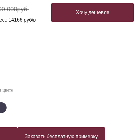
00 000
руб.
Хочу дешевле
с.: 14166 руб/в
 цвете
Заказать бесплатную примерку