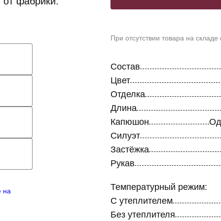
 от фабрики.
При отсутствии товара на складе
Состав
Цвет
Отделка
Длина
Капюшон
Од
Силуэт
Застёжка
Рукав
Температурный режим:
е на
С утеплителем
Без утеплителя