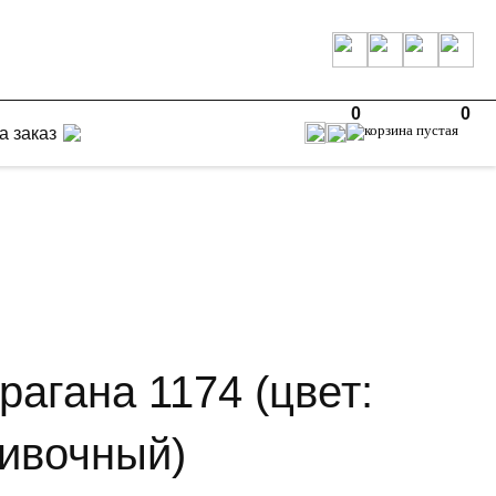
0
0
а заказ
рагана 1174 (цвет:
ливочный)