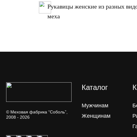
продаже
Рукавицы женские из разных вид
меха
Каталог
К
Мужчинам
Б
© Меховая фабрика “Соболь”,
Женщинам
Р
2008 - 2026
Г