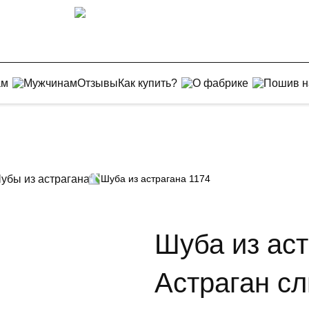
ам
Мужчинам
Отзывы
Как купить?
О фабрике
Пошив н
убы из астрагана
Шуба из астрагана 1174
Шуба из аст
Астраган с