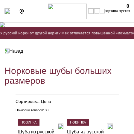
0
ской норки от другой норки? Мех отличается повышенной «лохматостью» 
Назад
Норковые шубы больших
размеров
Сортировка:
Цена
Показано товаров:
30
НОВИНКА
НОВИНКА
Шуба из русской
Шуба из русской