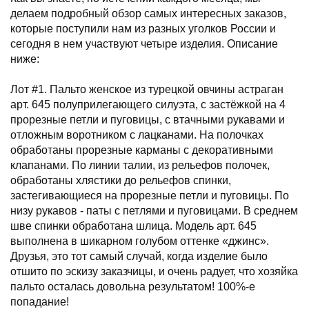
делаем подробный обзор самых интересных заказов,
которые поступили нам из разных уголков России и
сегодня в нем участвуют четыре изделия. Описание
ниже:
Лот #1. Пальто женское из турецкой овчины астраган
арт. 645 полуприлегающего силуэта, с застёжкой на 4
прорезные петли и пуговицы, с втачными рукавами и
отложным воротником с лацканами. На полочках
обработаны прорезные карманы с декоративными
клапанами. По линии талии, из рельефов полочек,
обработаны хлястики до рельефов спинки,
застегивающиеся на прорезные петли и пуговицы. По
низу рукавов - паты с петлями и пуговицами. В среднем
шве спинки обработана шлица. Модель арт. 645
выполнена в шикарном голубом оттенке «джинс».
Друзья, это тот самый случай, когда изделие было
отшито по эскизу заказчицы, и очень радует, что хозяйка
пальто осталась довольна результатом! 100%-е
попадание!