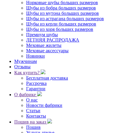
Норковые шубы больших размеров
Шубы из бобра больших размеров
Шубы из мутона больших размеров
Шубы из астрагана больших размеров
Шубы из керли больших размеров
Шубы из хоря больших размеров
Премиум шубы
ЛЕТНЯЯ РАСПРОДАЖА
Меховые жилеты
Меховые аксессуары
Новинки
Мужчинам
Отзывы
Как купить?
Бесплатная доставка
Рассрочка
Гарантии
О фабрике
О нас
Новости фабрики
Статьи
Контакты
Пошив на заказ
Пошив
Услуги ателье