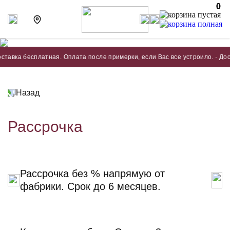
0
0
тавка бесплатная. Оплата после примерки, если Вас все устроило. · Дост
Назад
Рассрочка
Рассрочка без % напрямую от
фабрики.
Срок до 6 месяцев.